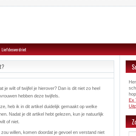
Liefdesverdriet
S
et?
Hers
sch
t je wilt of twijfel je hierover? Dan is dit niet zo heel
hope
vrouwen hebben deze twijfels.
Ex 
Uit
ze, heb ik in dit artikel duidelijk gemaakt op welke
en. Nadat je dit artikel hebt gelezen, kun je natuurlijk
Z
ilt of niet.
rug zou willen, komen doordat je gevoel en verstand niet