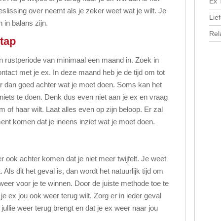
Ex 
eslissing over neemt als je zeker weet wat je wilt. Je
Lie
in balans zijn.
Rel
stap
n rustperiode van minimaal een maand in. Zoek in
tact met je ex. In deze maand heb je de tijd om tot
r dan goed achter wat je moet doen. Soms kan het
iets te doen. Denk dus even niet aan je ex en vraag
em of haar wilt. Laat alles even op zijn beloop. Er zal
nt komen dat je ineens inziet wat je moet doen.
r ook achter komen dat je niet meer twijfelt. Je weet
. Als dit het geval is, dan wordt het natuurlijk tijd om
eer voor je te winnen. Door de juiste methode toe te
je ex jou ook weer terug wilt. Zorg er in ieder geval
jullie weer terug brengt en dat je ex weer naar jou