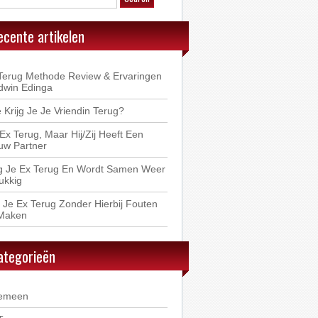
ecente artikelen
Terug Methode Review & Ervaringen
dwin Edinga
 Krijg Je Je Vriendin Terug?
 Ex Terug, Maar Hij/Zij Heeft Een
uw Partner
jg Je Ex Terug En Wordt Samen Weer
ukkig
 Je Ex Terug Zonder Hierbij Fouten
Maken
ategorieën
emeen