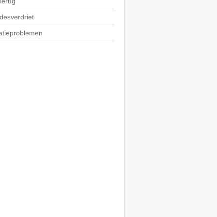
Terug
fdesverdriet
atieproblemen