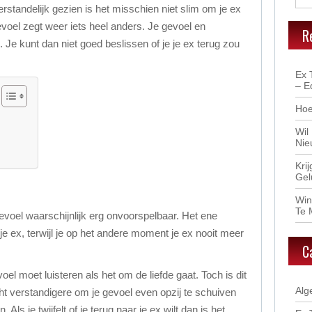
erstandelijk gezien is het misschien niet slim om je ex
evoel zegt weer iets heel anders. Je gevoel en
R
s. Je kunt dan niet goed beslissen of je je ex terug zou
Ex 
– E
Hoe
Wil
Nie
Kri
Gel
Win
Te 
 gevoel waarschijnlijk erg onvoorspelbaar. Het ene
je ex, terwijl je op het andere moment je ex nooit meer
C
oel moet luisteren als het om de liefde gaat. Toch is dit
Alg
cht verstandigere om je gevoel even opzij te schuiven
 Als je twijfelt of je terug naar je ex wilt dan is het