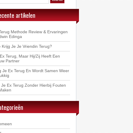
ecente artikelen
Terug Methode Review & Ervaringen
dwin Edinga
 Krijg Je Je Vriendin Terug?
 Ex Terug, Maar Hij/Zij Heeft Een
uw Partner
jg Je Ex Terug En Wordt Samen Weer
ukkig
 Je Ex Terug Zonder Hierbij Fouten
Maken
ategorieën
emeen