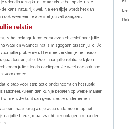
Ex 
 je vriendin terug krijgt, maar als je het op de juiste
de kans natuurlijk wel. Na een tijdje wordt het dan
Lie
din ook weer een relatie met jou wilt aangaan.
Rel
ullie relatie
t, is het belangrijk om eerst even objectief naar jullie
d na waar en wanneer het is misgegaan tussen jullie. Je
oor jullie problemen. Hiermee verklein je het risico
gaat tussen jullie. Door naar jullie relatie te kijken
roblemen jullie steeds aanliepen. Je weet dan ook hoe
unt voorkomen.
 dat je stap voor stap actie onderneemt en het rustig
 dus rationeel. Alleen dan kun je bepalen op welke manier
unt winnen. Je kunt dan gericht actie ondernemen.
ijk alleen maar terug als je actie onderneemt op het
lijk na jullie breuk, maar wacht hier ook geen maanden
 in.