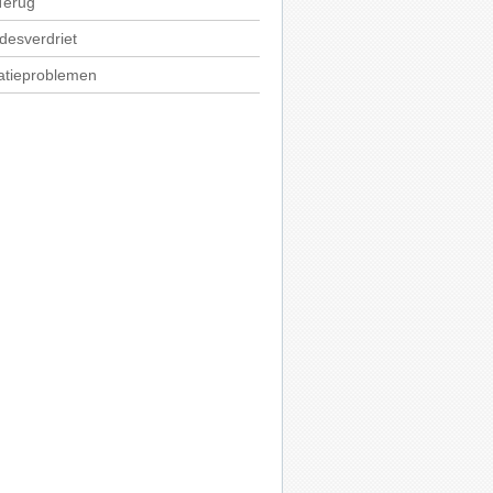
Terug
fdesverdriet
atieproblemen