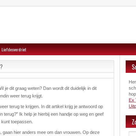
Liefdesverdriet
S
g?
Hers
sch
il je dit graag weten? Dan wordt dit duidelijk in dit
hope
iendin weer terug krijgt.
Ex 
Uit
er terug te krijgen. In dit artikel krijg je antwoord op
in terug?” Ik help je hierbij een handje op weg en geef
Z
ie kunt toepassen.
en, gaan hier anders mee om dan vrouwen. Op deze