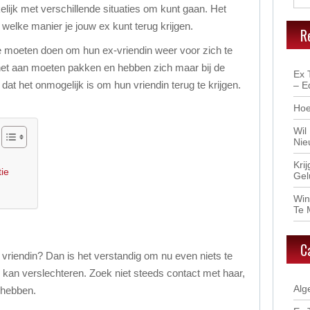
elijk met verschillende situaties om kunt gaan. Het
p welke manier je jouw ex kunt terug krijgen.
R
 moeten doen om hun ex-vriendin weer voor zich te
het aan moeten pakken en hebben zich maar bij de
Ex 
dat het onmogelijk is om hun vriendin terug te krijgen.
– E
Hoe
Wil
Nie
Kri
tie
Gel
Win
Te 
C
e vriendin? Dan is het verstandig om nu even niets te
r kan verslechteren. Zoek niet steeds contact met haar,
Alg
 hebben.